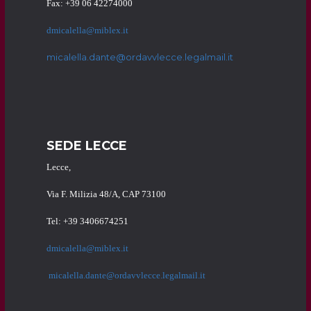
Fax: +39 06 42274000
dmicalella@miblex.it
micalella.dante@ordavvlecce.legalmail.it
SEDE LECCE
Lecce,
Via F. Milizia 48/A, CAP 73100
Tel: +39 3406674251
dmicalella@miblex.it
micalella.dante@ordavvlecce.legalmail.it