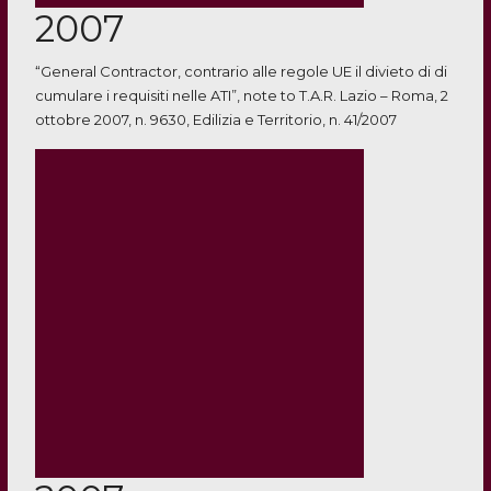
2007
“General Contractor, contrario alle regole UE il divieto di di
cumulare i requisiti nelle ATI”, note to T.A.R. Lazio – Roma, 2
ottobre 2007, n. 9630, Edilizia e Territorio, n. 41/2007