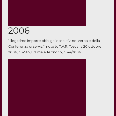
2006
“Illegittimo imporre obblighi esecutivi nel verbale della
Conferenza di servizi”, note to T.A.R. Toscana 20 ottobre
2006, n. 4565, Edilizia e Territorio, n. 44/2006