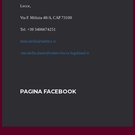
Lecce,
Via F. Milizia 48/A, CAP 73100
Tel: +39 3406674251
dmicalella@miblex.it
micalella.dante@ordavvlecce.legalmail.it
PAGINA FACEBOOK