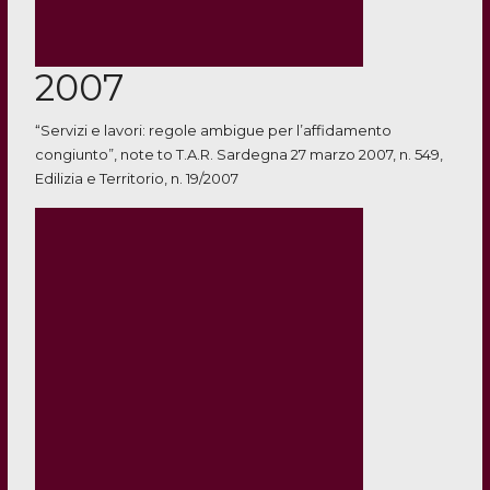
2007
“Servizi e lavori: regole ambigue per l’affidamento
congiunto”, note to T.A.R. Sardegna 27 marzo 2007, n. 549,
Edilizia e Territorio, n. 19/2007