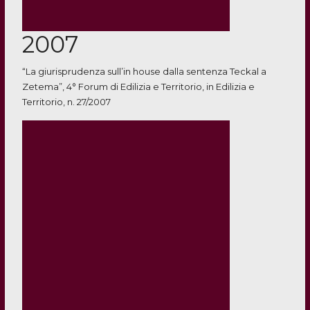
2007
“La giurisprudenza sull’in house dalla sentenza Teckal a
Zetema”, 4° Forum di Edilizia e Territorio, in Edilizia e
Territorio, n. 27/2007