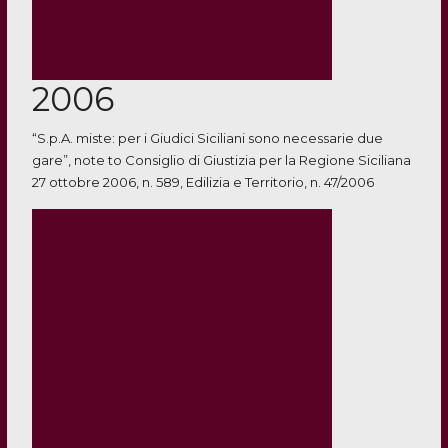
2006
“S.p.A. miste: per i Giudici Siciliani sono necessarie due
gare”, note to Consiglio di Giustizia per la Regione Siciliana
27 ottobre 2006, n. 589, Edilizia e Territorio, n. 47/2006