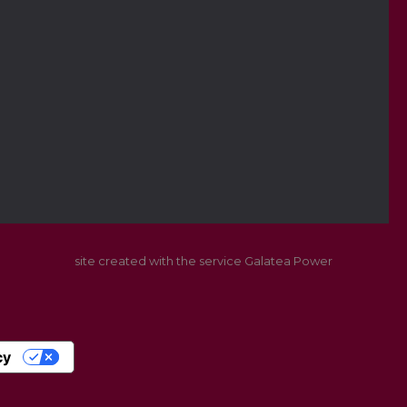
site created with the service Galatea Power
cy