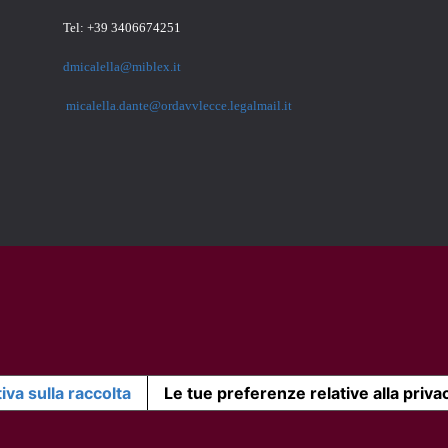
Tel: +39 3406674251
dmicalella@miblex.it
micalella.dante@ordavvlecce.legalmail.it
iva sulla raccolta
Le tue preferenze relative alla priva