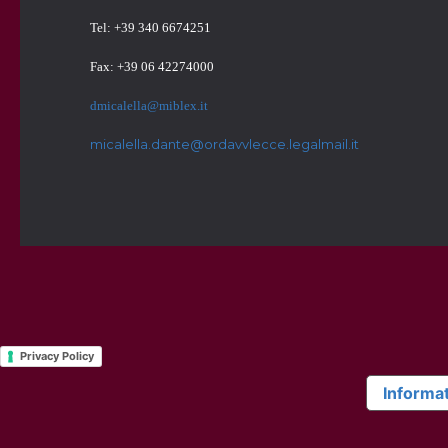
Tel: +39 340 6674251
Fax: +39 06 42274000
dmicalella@miblex.it
micalella.dante@ordavvlecce.legalmail.it
Privacy Policy
Informat