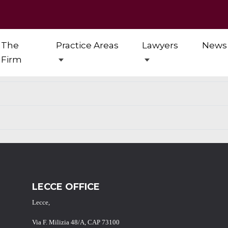
The
Practice Areas
Lawyers
News
Firm
LECCE OFFICE
Lecce,
Via F. Milizia 48/A, CAP 73100